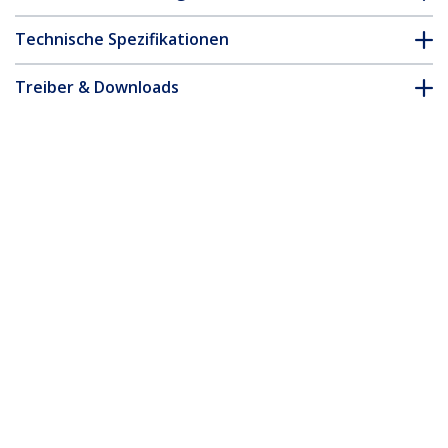
Technische Spezifikationen
Treiber & Downloads
FAQ & Konformität
Zubehör
* Größe, Aussehen und Spezifikationen sind Änderungen ohne
vorherige Ankündigung vorbehalten.
VHDCI auf Quad HDMI Splitter Breakout
Kabel - Stecker/Buchse
Produkt-ID:
VHDCI24HD
Werden Sie ein Partner
Wo kaufen
StarTech.com