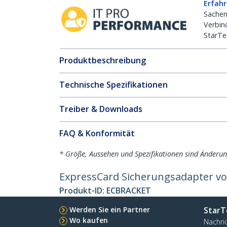
Erfahr
Sachen
Verbin
StarTe
Produktbeschreibung
Technische Spezifikationen
Treiber & Downloads
FAQ & Konformität
* Größe, Aussehen und Spezifikationen sind Änderu
ExpressCard Sicherungsadapter vo
Produkt-ID:
ECBRACKET
Werden Sie ein Partner
StarT
Wo kaufen
Nachri