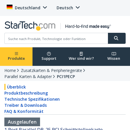
Deutschland
Deutsch
Produkte
Support
Wer sind wir?
Wissen
Home
Zusatzkarten & Peripheriegeräte
Parallel Karten & Adapter
PCI1PECP
Überblick
Produktbeschreibung
Technische Spezifikationen
Treiber & Downloads
FAQ & Konformität
Ausgelaufen
1 Port Parallel DB-25 PCI Schnittstellenkarte