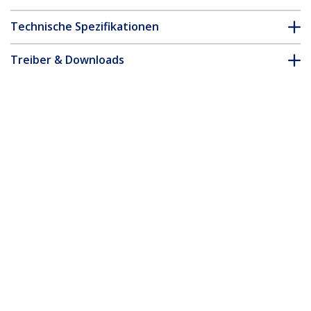
Technische Spezifikationen
Treiber & Downloads
FAQ & Konformität
Zubehör
* Größe, Aussehen und Spezifikationen sind Änderungen ohne
vorherige Ankündigung vorbehalten.
2-Port PCI-Express SATA 6Gbps eSATA
Controller-Karte - Dual-Port PCIe x1
SATA III Adapter mit konfigurierbarer
interner-externer Konnektivität
Produkt-ID:
PEXESAT322I
Werden Sie ein Partner