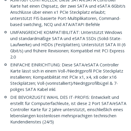
Karte hat einen Chipsatz, der zwei SATA und eSATA 6Gbit/s
Anschlüsse über einen x1 PCIe Steckplatz erlaubt;
unterstützt FIS-basierte Port-Multiplikatoren, Command-
based switching, NCQ und ATA/ATAPI Befehle
UMFANGREICHE KOMPATIBILITÄT: Unterstützt Windows
und standardmäßige SATA und eSATA SSDs (Solid-State-
Laufwerke) und HDDs (Festplatten); Unterstützt SATA III (6
Gbit/s) und frühere Revisionen; Kompatibel mit PCI Express
2.0
EINFACHE EINRICHTUNG: Diese SATA/eSATA Controller
Karte lässt sich in einem Voll-/Niedrigprofil PCIe Steckplatz
installieren; Kompatibilität mit PCIe x1, x4, x8 oder x16
Steckplätzen; Voll-(vorinstalliert)/Niedrigprofilbügel & 7-
poliges SATA Kabel inkl.
DIE BEVORZUGTE WAHL DES IT-PROFIS: Entwickelt und
erstellt für Computerfachleute, ist diese 2 Port SATA/eSATA
Controller Karte für 2 Jahre unterstützt, einschließlich eines
lebenslangen kostenlosen mehrsprachigen technischen
Kundendienstes (24/5)