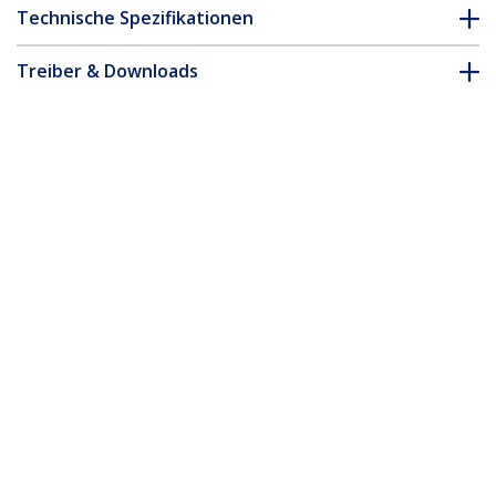
Technische Spezifikationen
Treiber & Downloads
FAQ & Konformität
Zubehör
* Größe, Aussehen und Spezifikationen sind Änderungen ohne
vorherige Ankündigung vorbehalten.
Das könnte Ihnen auch gefallen