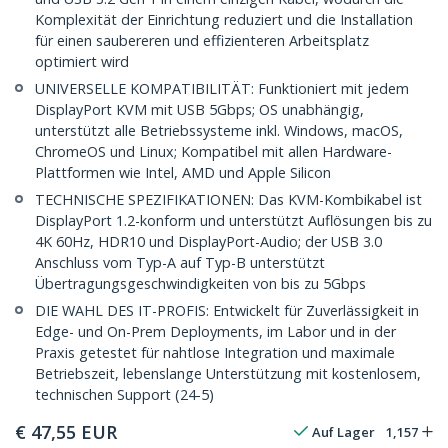
Komplexität der Einrichtung reduziert und die Installation
für einen saubereren und effizienteren Arbeitsplatz
optimiert wird
UNIVERSELLE KOMPATIBILITÄT: Funktioniert mit jedem
DisplayPort KVM mit USB 5Gbps; OS unabhängig,
unterstützt alle Betriebssysteme inkl. Windows, macOS,
ChromeOS und Linux; Kompatibel mit allen Hardware-
Plattformen wie Intel, AMD und Apple Silicon
TECHNISCHE SPEZIFIKATIONEN: Das KVM-Kombikabel ist
DisplayPort 1.2-konform und unterstützt Auflösungen bis zu
4K 60Hz, HDR10 und DisplayPort-Audio; der USB 3.0
Anschluss vom Typ-A auf Typ-B unterstützt
Übertragungsgeschwindigkeiten von bis zu 5Gbps
DIE WAHL DES IT-PROFIS: Entwickelt für Zuverlässigkeit in
Edge- und On-Prem Deployments, im Labor und in der
Praxis getestet für nahtlose Integration und maximale
Betriebszeit, lebenslange Unterstützung mit kostenlosem,
technischen Support (24-5)
€
47,55
EUR
Auf Lager
1,157