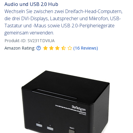
Audio und USB 2.0 Hub
Wechseln Sie zwischen zwei Dreifach-Head-Computern,
die drei DVI-Displays, Lautsprecher und Mikrofon, USB-
Tastatur und -Maus sowie USB 2.0-Peripheriegeräte
gemeinsam verwenden.
Produkt-ID:
SV231TDVIUA
Amazon Rating:
(
16
Reviews
)