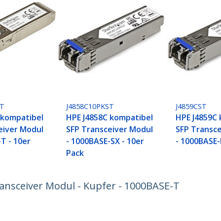
ST
J4858C10PKST
J4859CST
 kompatibel
HPE J4858C kompatibel
HPE J4859C
eiver Modul
SFP Transceiver Modul
SFP Transc
T - 10er
- 1000BASE-SX - 10er
- 1000BASE-
Pack
ansceiver Modul - Kupfer - 1000BASE-T
ech.com
Kunden Support