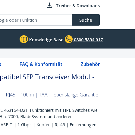
Treiber & Downloads
Suche
Knowledge Base
0800 5894 017
s
FAQ & Konformität
Zubehör
atibel SFP Transceiver Modul -
 | RJ45 | 100 m | TAA | lebenslange Garantie
453154-B21: Funktioniert mit HPE Switches wie
, BLc 7000, BladeSystem und anderen
E-T | 1 Gbps | Kupfer | RJ-45 | Entfernungen