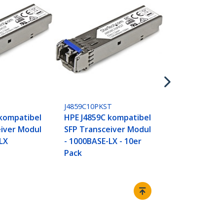
J4858CST
HPE J4858C 
SFP Transce
- 1000BASE-
J4859C10PKST
 kompatibel
HPE J4859C kompatibel
eiver Modul
SFP Transceiver Modul
LX
- 1000BASE-LX - 10er
Pack
Verbinden