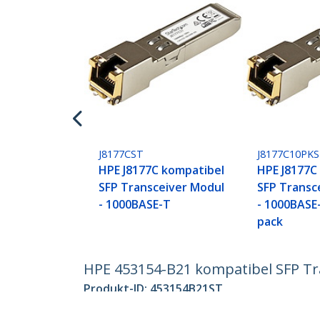
J8177CST
J8177C10PK
HPE J8177C kompatibel
HPE J8177C
SFP Transceiver Modul
SFP Transc
- 1000BASE-T
- 1000BASE-
pack
HPE 453154-B21 kompatibel SFP Tr
Produkt-ID:
453154B21ST
Werden Sie ein Partner
StarT