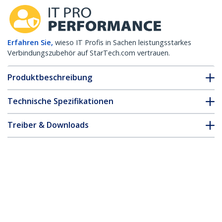
Erfahren Sie,
wieso IT Profis in Sachen leistungsstarkes
Verbindungszubehör auf StarTech.com vertrauen.
Produktbeschreibung
Technische Spezifikationen
Treiber & Downloads
FAQ & Konformität
* Größe, Aussehen und Spezifikationen sind Änderungen ohne
vorherige Ankündigung vorbehalten.
Arista Networks SFP-1G-LH kompatibles
SFP Transceiver-Modul – 1000BASE-LH