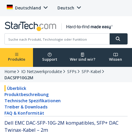
Deutschland
Deutsch
Produkte
Support
Wer sind wir?
Wissen
Home
IO Netzwerkprodukte
SFPs
SFP-Kabel
DACSFP10G2M
Überblick
Produktbeschreibung
Technische Spezifikationen
Treiber & Downloads
FAQ & Konformität
Dell EMC DAC-SFP-10G-2M kompatibles, SFP+ DAC
Twinax-Kabel – 2m