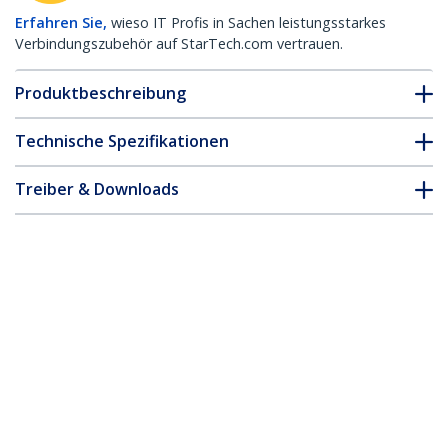
Erfahren Sie,
wieso IT Profis in Sachen leistungsstarkes
Verbindungszubehör auf StarTech.com vertrauen.
Produktbeschreibung
Technische Spezifikationen
Treiber & Downloads
FAQ & Konformität
* Größe, Aussehen und Spezifikationen sind Änderungen ohne
vorherige Ankündigung vorbehalten.
Das könnte Ihnen auch gefallen