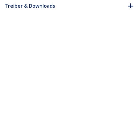
Treiber & Downloads
FAQ & Konformität
* Größe, Aussehen und Spezifikationen sind Änderungen ohne
vorherige Ankündigung vorbehalten.
Das könnte Ihnen auch gefallen