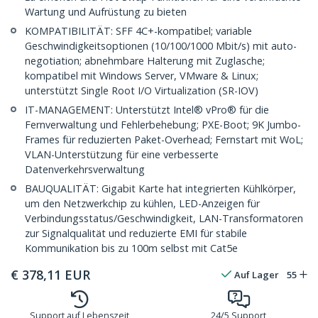
Wartung und Aufrüstung zu bieten
KOMPATIBILITÄT: SFF 4C+-kompatibel; variable
Geschwindigkeitsoptionen (10/100/1000 Mbit/s) mit auto-
negotiation; abnehmbare Halterung mit Zuglasche;
kompatibel mit Windows Server, VMware & Linux;
unterstützt Single Root I/O Virtualization (SR-IOV)
IT-MANAGEMENT: Unterstützt Intel® vPro® für die
Fernverwaltung und Fehlerbehebung; PXE-Boot; 9K Jumbo-
Frames für reduzierten Paket-Overhead; Fernstart mit WoL;
VLAN-Unterstützung für eine verbesserte
Datenverkehrsverwaltung
BAUQUALITÄT: Gigabit Karte hat integrierten Kühlkörper,
um den Netzwerkchip zu kühlen, LED-Anzeigen für
Verbindungsstatus/Geschwindigkeit, LAN-Transformatoren
zur Signalqualität und reduzierte EMI für stabile
Kommunikation bis zu 100m selbst mit Cat5e
€
378,11
EUR
Auf Lager
55
Support auf Lebenszeit
24/5 Support