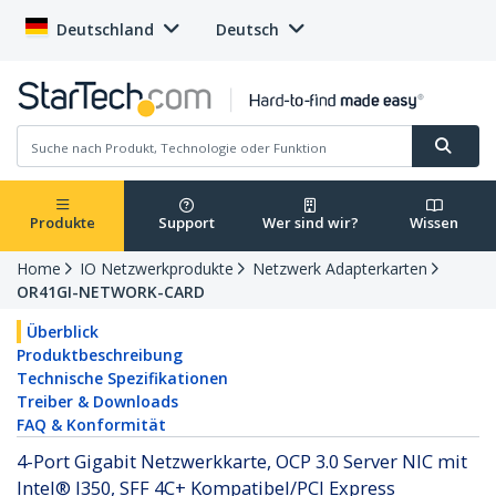
Deutschland
Deutsch
Produkte
Support
Wer sind wir?
Wissen
Home
IO Netzwerkprodukte
Netzwerk Adapterkarten
OR41GI-NETWORK-CARD
Überblick
Produktbeschreibung
Technische Spezifikationen
Treiber & Downloads
FAQ & Konformität
4-Port Gigabit Netzwerkkarte, OCP 3.0 Server NIC mit
Intel® I350, SFF 4C+ Kompatibel/PCI Express