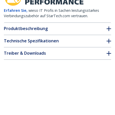
Erfahren Sie,
wieso IT Profis in Sachen leistungsstarkes
Verbindungszubehör auf StarTech.com vertrauen.
Produktbeschreibung
Technische Spezifikationen
Treiber & Downloads
FAQ & Konformität
* Größe, Aussehen und Spezifikationen sind Änderungen ohne
vorherige Ankündigung vorbehalten.
Juniper SFPP-10GE-SR kompatibles SFP+
Transceiver-Modul - 10GBASE-SR
Produkt-ID:
SFPP10GESRST