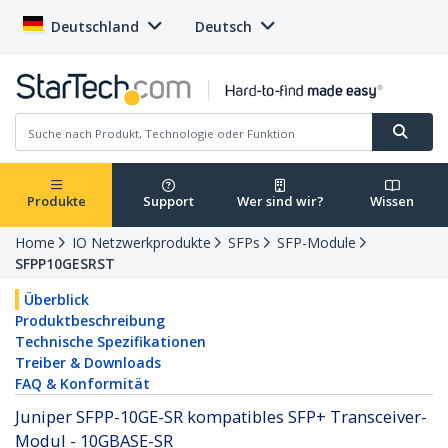
Deutschland
Deutsch
Produkte
Support
Wer sind wir?
Wissen
Home
IO Netzwerkprodukte
SFPs
SFP-Module
SFPP10GESRST
Überblick
Produktbeschreibung
Technische Spezifikationen
Treiber & Downloads
FAQ & Konformität
Juniper SFPP-10GE-SR kompatibles SFP+ Transceiver-
Modul - 10GBASE-SR