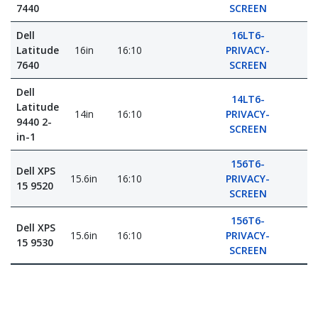
7440
SCREEN
Dell
16LT6-
Latitude
16in
16:10
PRIVACY-
7640
SCREEN
Dell
14LT6-
Latitude
14in
16:10
PRIVACY-
9440 2-
SCREEN
in-1
156T6-
Dell XPS
15.6in
16:10
PRIVACY-
15 9520
SCREEN
156T6-
Dell XPS
15.6in
16:10
PRIVACY-
15 9530
SCREEN
Black
Black
Black
Black
Black
Black
Black
Device
Device
Device
Aspect
Aspect
Black