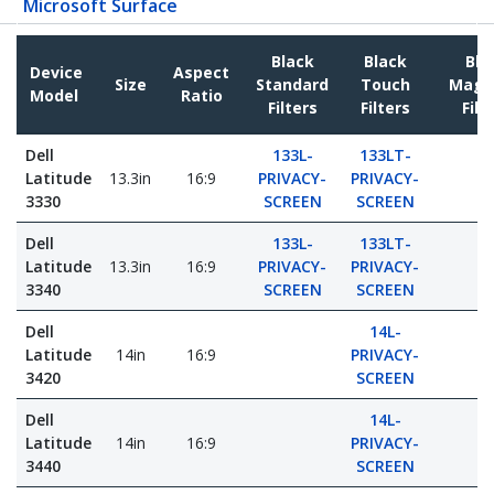
Microsoft Surface
Black
Black
Bla
Device
Aspect
Size
Standard
Touch
Magn
Model
Ratio
Filters
Filters
Filt
Dell
133L-
133LT-
Latitude
13.3in
16:9
PRIVACY-
PRIVACY-
3330
SCREEN
SCREEN
Dell
133L-
133LT-
Latitude
13.3in
16:9
PRIVACY-
PRIVACY-
3340
SCREEN
SCREEN
Dell
14L-
Latitude
14in
16:9
PRIVACY-
3420
SCREEN
Dell
14L-
Latitude
14in
16:9
PRIVACY-
3440
SCREEN