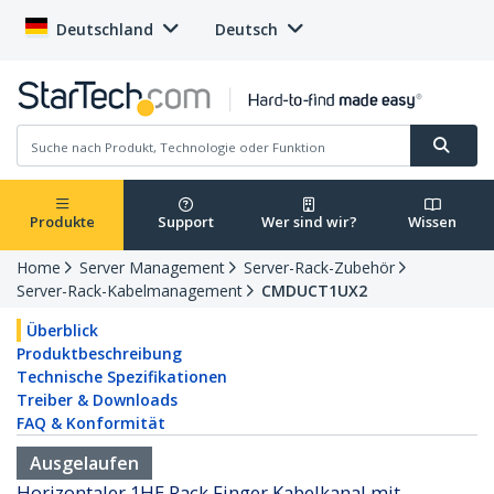
Deutschland
Deutsch
Produkte
Support
Wer sind wir?
Wissen
Home
Server Management
Server-Rack-Zubehör
Server-Rack-Kabelmanagement
CMDUCT1UX2
Überblick
Produktbeschreibung
Technische Spezifikationen
Treiber & Downloads
FAQ & Konformität
Ausgelaufen
Horizontaler 1HE Rack Finger Kabelkanal mit