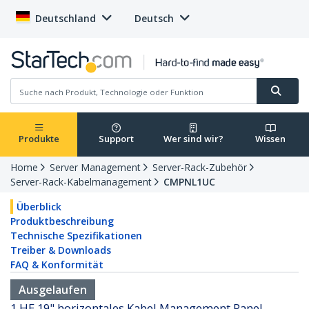
Deutschland
Deutsch
Produkte
Support
Wer sind wir?
Wissen
Home
Server Management
Server-Rack-Zubehör
Server-Rack-Kabelmanagement
CMPNL1UC
Überblick
Produktbeschreibung
Technische Spezifikationen
Treiber & Downloads
FAQ & Konformität
Ausgelaufen
1 HE 19" horizontales Kabel Management Panel