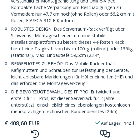
verständlicher Montageanleitung und Online-Video;
Kompakte flache Verpackung um Beschädigungen zu
Vermeiden; nur 47,7 cm hoch(ohne Rollen) oder 56,2 cm mit
Rollen, EIA/ECA-310-E Konform
ROBUSTES DESIGN: Das Serverraum-Rack verfügt über
Schwerlast-Montageschienen, um eine stabile
Installationsplattform zu bieten; dieses 4-Pfosten Rack
bietet eine Tragkraft von bis zu 100kg (rollend) oder 135kg
(stationär), Max. Einbautiefe 59,5cm (23.4")
BEIGEFÜGTES ZUBEHÖR: Das Mobile Rack enthält
Käfigmuttern und Schrauben zur Befestigung der Geräte,
leicht ablesbare Markierungen für Höheneinheiten (HE) und
das erforderliche Montagewerkzeug
DIE BEVORZUGTE WAHL DES IT PRO: Entwickelt und
erstellt für IT Pros, ist dieser Serverrack für 2 Jahre
unterstützt, einschließlich eines lebenslangen kostenlosen
mehrsprachigen technischen Kundendienstes (24/5)
€
408,60
EUR
Auf Lager
142