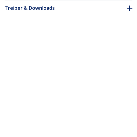
Treiber & Downloads
FAQ & Konformität
Zubehör
* Größe, Aussehen und Spezifikationen sind Änderungen ohne
vorherige Ankündigung vorbehalten.
Das könnte Ihnen auch gefallen