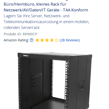
Büro/Heimbüro, kleines Rack für
Netzwerk/AV/Daten/IT Geräte - TAA Konform
Lagern Sie Ihre Server, Netzwerk- und
Telekommunikationsausrüstung in einem mobilen,
rollenden Serverrack
Produkt-ID:
RK960CP
Amazon Rating:
(
28
Reviews
)