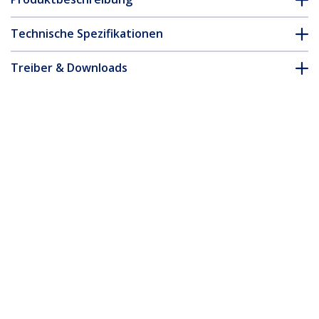
Technische Spezifikationen
Treiber & Downloads
FAQ & Konformität
Zubehör
* Größe, Aussehen und Spezifikationen sind Änderungen ohne
vorherige Ankündigung vorbehalten.
Das könnte Ihnen auch gefallen