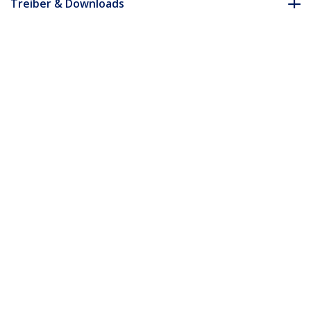
Treiber & Downloads
FAQ & Konformität
Zubehör
* Größe, Aussehen und Spezifikationen sind Änderungen ohne
vorherige Ankündigung vorbehalten.
Das könnte Ihnen auch gefallen
CDP2HDUACP
USB-C Multiport
Adapter mit HDMI -