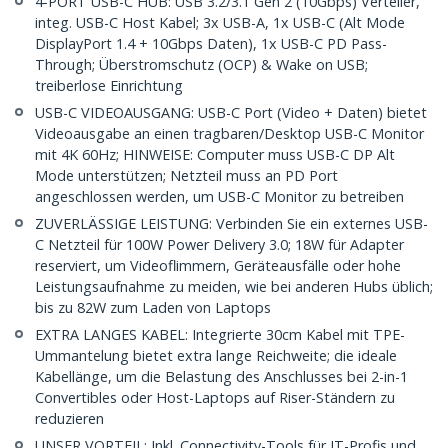
4-PORT USB-C HUB: USB 3.2/3.1 Gen 2 (10Gbps) Verteiler,
integ. USB-C Host Kabel; 3x USB-A, 1x USB-C (Alt Mode
DisplayPort 1.4 + 10Gbps Daten), 1x USB-C PD Pass-
Through; Überstromschutz (OCP) & Wake on USB;
treiberlose Einrichtung
USB-C VIDEOAUSGANG: USB-C Port (Video + Daten) bietet
Videoausgabe an einen tragbaren/Desktop USB-C Monitor
mit 4K 60Hz; HINWEISE: Computer muss USB-C DP Alt
Mode unterstützen; Netzteil muss an PD Port
angeschlossen werden, um USB-C Monitor zu betreiben
ZUVERLÄSSIGE LEISTUNG: Verbinden Sie ein externes USB-
C Netzteil für 100W Power Delivery 3.0; 18W für Adapter
reserviert, um Videoflimmern, Geräteausfälle oder hohe
Leistungsaufnahme zu meiden, wie bei anderen Hubs üblich;
bis zu 82W zum Laden von Laptops
EXTRA LANGES KABEL: Integrierte 30cm Kabel mit TPE-
Ummantelung bietet extra lange Reichweite; die ideale
Kabellänge, um die Belastung des Anschlusses bei 2-in-1
Convertibles oder Host-Laptops auf Riser-Ständern zu
reduzieren
UNSER VORTEIL: Inkl. Connectivity-Tools für IT-Profis und