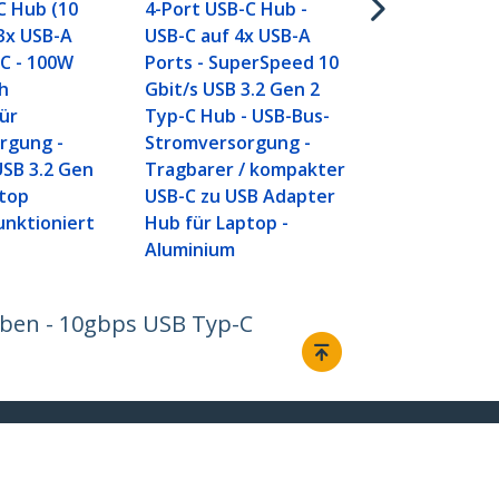
C Hub (10
4-Port USB-C Hub -
 3x USB-A
USB-C auf 4x USB-A
C - 100W
Ports - SuperSpeed 10
h
Gbit/s USB 3.2 Gen 2
ür
Typ-C Hub - USB-Bus-
rgung -
Stromversorgung -
USB 3.2 Gen
Tragbarer / kompakter
ptop
USB-C zu USB Adapter
unktioniert
Hub für Laptop -
Aluminium
ieben - 10gbps USB Typ-C
Verbinden