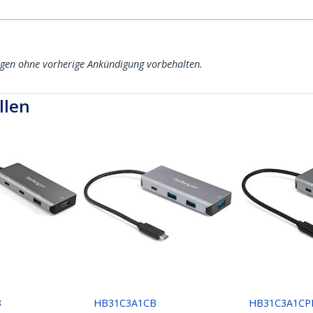
ngen ohne vorherige Ankündigung vorbehalten.
llen
B
HB31C3A1CB
HB31C3A1CP