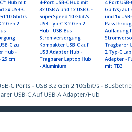
-C™ Hub mit
4-Port USB-C Hub mit
4 Port USB-
nd 2x USB-C
3x USB A und 1x USB C -
Gbit/s) auf
ed 10 Gbit/s
SuperSpeed 10 Gbit/s
und 1x USB-
3.2 Gen 2
USB Typ-C 3.2 Gen 2
Passthroug
Bus-
Hub - USB-Bus-
Aufladung f
rgung -
Stromversorgung -
Stromverso
USB-C zu
Kompakter USB-C auf
Tragbarer 
r Hub -
USB Adapter Hub -
2 Typ-C La
- 25 cm
Tragbarer Laptop Hub
Adapter - F
- Aluminium
mit TB3
USB-C Ports - USB 3.2 Gen 2 10Gbit/s - Busbetr
barer USB-C Auf USB-A Adapter/Hub
ech.com
Kunden Support
chten
Knowledge Base
t
Treiber & Downloads