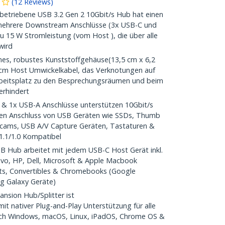
(
12
Reviews
)
triebene USB 3.2 Gen 2 10Gbit/s Hub hat einen
mehrere Downstream Anschlüsse (3x USB-C und
zu 15 W Stromleistung (vom Host ), die über alle
wird
s, robustes Kunststoffgehäuse(13,5 cm x 6,2
5 cm Host Umwickelkabel, das Verknotungen auf
itsplatz zu den Besprechungsräumen und beim
erhindert
 1x USB-A Anschlüsse unterstützen 10Gbit/s
 den Anschluss von USB Geräten wie SSDs, Thumb
bcams, USB A/V Capture Geräten, Tastaturen &
1.1/1.0 Kompatibel
Hub arbeitet mit jedem USB-C Host Gerät inkl.
vo, HP, Dell, Microsoft & Apple Macbook
ts, Convertibles & Chromebooks (Google
g Galaxy Geräte)
sion Hub/Splitter ist
t nativer Plug-and-Play Unterstützung für alle
lich Windows, macOS, Linux, iPadOS, Chrome OS &