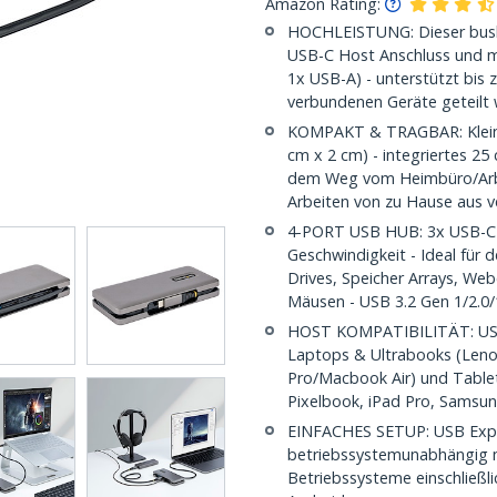
Amazon Rating:
HOCHLEISTUNG: Dieser busbe
USB-C Host Anschluss und 
1x USB-A) - unterstützt bis 
verbundenen Geräte geteilt 
KOMPAKT & TRAGBAR: Kleine
cm x 2 cm) - integriertes 2
dem Weg vom Heimbüro/Arbe
Arbeiten von zu Hause aus v
4-PORT USB HUB: 3x USB-C &
Geschwindigkeit - Ideal für
Drives, Speicher Arrays, We
Mäusen - USB 3.2 Gen 1/2.0/
HOST KOMPATIBILITÄT: USB 
Laptops & Ultrabooks (Leno
Pro/Macbook Air) und Table
Pixelbook, iPad Pro, Samsun
EINFACHES SETUP: USB Expan
betriebssystemunabhängig mi
Betriebssysteme einschließ