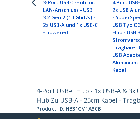
3-Port USB-C-Hub mit
4 Port USB
LAN-Anschluss - USB
2x USB A u
3.2 Gen 2 (10 Gbit/s) -
- SuperSpe
2x USB-A und 1x USB-C
USB Typ C 
- powered
Hub - USB 
Stromverso
Tragbarer 
USB Adapte
Aluminium 
Kabel
4-Port USB-C Hub - 1x USB-A & 3x 
Hub Zu USB-A - 25cm Kabel - Trag
Produkt-ID:
HB31CM1A3CB
Werden Sie ein Partner
StarT
Wo kaufen
Nachri
Kontak