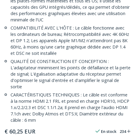
les plates-formes matérielles et tous les OS; Il utilise les
capacités des GPU intégrés/dédiés, ce qui permet d'obtenir
des performances graphiques élevées avec une utilisation
minimale de l'UC
COMPATIBILITÉ AVEC L'HÔTE : Le câble fonctionne avec
les ordinateurs de bureau; Rétrocompatibilité avec 4K 60Hz
et DP 1.2; Les appareils Apple M1/M2 n'atteindront pas 8K
60Hz, à moins qu'une carte graphique dédiée avec DP 1.4
et DSC ne soit installée
QUALITÉ DE CONSTRUCTION ET CONCEPTION :
L'adaptateur minimisent les points de défaillance et la perte
de signal; L'égalisation adaptative du récepteur permet
d'optimiser le signal d'entrée et d'amplifier le signal de
sortie
CARACTÉRISTIQUES TECHNIQUES : Le câble est conforme
à la norme HDMI 2.1 FRL et prend en charge HDR10, HDCP
1.x/2.2/2.3 et DSC 1.1/1.2a; Il prend en charge l'audio HDMI
7.1ch avec Dolby Atmos et DTS:X; Diamètre extérieur du
câble : 6 mm
€
60,25
EUR
En stock
234