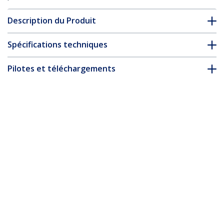
Description du Produit
Spécifications techniques
Pilotes et téléchargements
FAQ & conformité
* L’apparence et les spécifications du produit peuvent être
modifiées sans préavis
Vous pourriez également aimer