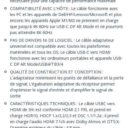
nécessaire pour une capacité de performance maximale
COMPATIBILITÉ AVEC L'HÔTE : Le câble fonctionne avec
les PC et les appareils de Dell/HP/Lenovo/Microsoft et plus
encore; les appareils Apple M1/M2 ne prennent en charge
que jusqu'à 4K 60Hz sur USB-C DP Alt Mode et ne pourront
pas atteindre 8K 60Hz
PAS DE DRIVERS NI DE LOGICIEL : Le câble adaptateur
universel est compatible avec toutes les plateformes
matérielles et tous les OS; Le câble USB-C vers HDMI
fonctionne avec les ordinateurs portables et appareils USB-
C DP Alt Mode/USB4/TB3/4
QUALITÉ DE CONSTRUCTION ET CONCEPTION :
L'adaptateur minimisent les points de défaillance et la perte
de signal; L'égalisation adaptative du récepteur permet
d'optimiser le signal d'entrée et d'amplifier le signal de
sortie
CARACTÉRISTIQUES TECHNIQUES : Le câble USBC vers
HDMI de 3m est conforme HDMI 2.1 FRL et prend en
charge HDR10, HDCP 1.x/2.2/2.3 et DSC 1.1/1.2a ; il prend
en charge l'audio HDMI 7.1ch avec Dolby Atmos et DTS:X;
Diamètre extérieur du câble : 4,8 mm