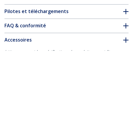
Pilotes et téléchargements
FAQ & conformité
Accessoires
* L’apparence et les spécifications du produit peuvent être
modifiées sans préavis
Vous pourriez également aimer
CDP2HDVGA
Adaptateur
multiport AV
CDP2HDMDP