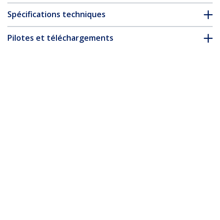
Spécifications techniques
Pilotes et téléchargements
FAQ & conformité
* L’apparence et les spécifications du produit peuvent être
modifiées sans préavis
Adaptateur USB-C vers DVI Dual Link -
Actif
Nº de produit:
CDP2DVIDP
Devenir partenaire
Où acheter
StarTech.com
Nouveautés
Contact