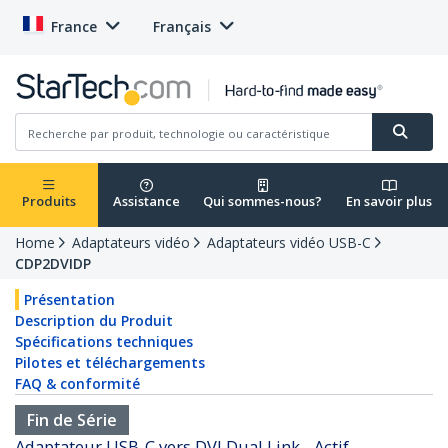
France
Français
Produits
Assistance
Qui sommes-nous?
En savoir plus
Home
Adaptateurs vidéo
Adaptateurs vidéo USB-C
CDP2DVIDP
Présentation
Description du Produit
Spécifications techniques
Pilotes et téléchargements
FAQ & conformité
Fin de Série
Adaptateur USB-C vers DVI Dual Link - Actif