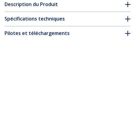
Description du Produit
Spécifications techniques
Pilotes et téléchargements
FAQ & conformité
Accessoires
* L’apparence et les spécifications du produit peuvent être
modifiées sans préavis
Vous pourriez également aimer