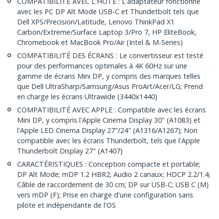
COMPATIBILITÉ AVEC L'HÔTE : L'adaptateur fonctionne
avec les PC DP Alt Mode USB-C et Thundetbolt tels que
Dell XPS/Precision/Latitude, Lenovo ThinkPad X1
Carbon/Extreme/Surface Laptop 3/Pro 7, HP EliteBook,
Chromebook et MacBook Pro/Air (Intel & M-Series)
COMPATIBILITÉ DES ÉCRANS : Le convertisseur est testé
pour des performances optimales à 4K 60Hz sur une
gamme de écrans Mini DP, y compris des marques telles
que Dell UltraSharp/Samsung/Asus ProArt/Acer/LG; Prend
en charge les écrans Ultrawide (3440x1440)
COMPATIBILITÉ AVEC APPLE : Compatible avec les écrans
Mini DP, y compris l'Apple Cinema Display 30" (A1083) et
l'Apple LED Cinema Display 27"/24" (A1316/A1267); Non
compatible avec les écrans Thunderbolt, tels que l'Apple
Thunderbolt Display 27" (A1407)
CARACTÉRISTIQUES : Conception compacte et portable;
DP Alt Mode; mDP 1.2 HBR2; Audio 2 canaux; HDCP 2.2/1.4;
Câble de raccordement de 30 cm; DP sur USB-C; USB C (M)
vers mDP (F); Prise en charge d'une configuration sans
pilote et indépendante de l'OS