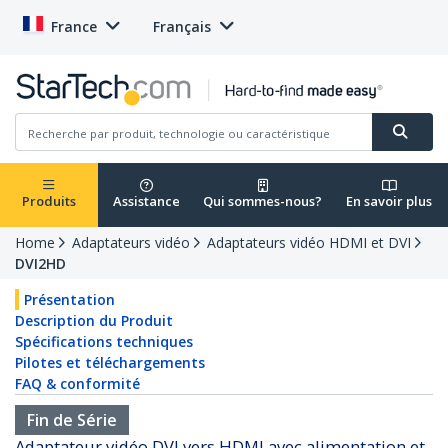
France
Français
Produits
Assistance
Qui sommes-nous?
En savoir plus
Home
Adaptateurs vidéo
Adaptateurs vidéo HDMI et DVI
DVI2HD
Présentation
Description du Produit
Spécifications techniques
Pilotes et téléchargements
FAQ & conformité
Fin de Série
Adaptateur vidéo DVI vers HDMI avec alimentation et