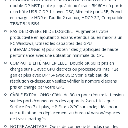
double DP MST pilote jusqu'à deux écrans 5K 60Hz à partir
d'un hôte USB-C DP 1.4 avec DSC; Alimenté par USB; Prend
en charge le HDR et l'audio 2 canaux; HDCP 2.2; Compatible
TB3/TB4/USB4
PAS DE DRIVERS NI DE LOGICIEL : Augmentez votre
productivité en ajoutant 2 écrans étendus ou en miroir à un
PC Windows; Utilisez les capacités des GPU
(Intel/AMD/Nvidia) pour obtenir des graphiques de haute
performance avec une utilisation minimale du CPU
COMPATIBILITÉ MATÉRIELLE : Double 5K 60Hz pris en
charge sur PC avec GPU discrets ou processeurs Intel 12e
gén et plus avec DP 1.4 avec DSC; Voir le tableau de
résolution ci-dessous; Veuillez vérifier le nombre d'écrans
pris en charge par votre GPU
CÂBLE EXTRA LONG : Câble de 30cm pour réduire la tension
sur les ports/connecteurs des appareils 2-en-1 tels que
Surface Pro 7 et plus, HP Elite x2/PC sur socle; Idéal pour
une utilisation en déplacement au bureau/maison/espaces
de travail partagés
NOTRE AVANTAGE : Outils de connectivité inclus pour les