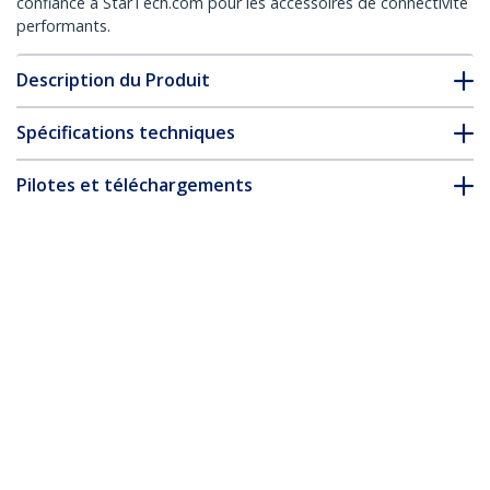
confiance à StarTech.com pour les accessoires de connectivité
performants.
Description du Produit
Spécifications techniques
Pilotes et téléchargements
FAQ & conformité
Accessoires
* L’apparence et les spécifications du produit peuvent être
modifiées sans préavis
Vous pourriez également aimer