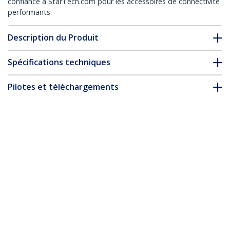
confiance à StarTech.com pour les accessoires de connectivité
performants.
Description du Produit
Spécifications techniques
Pilotes et téléchargements
FAQ & conformité
Accessoires
* L’apparence et les spécifications du produit peuvent être
modifiées sans préavis
Vous pourriez également aimer