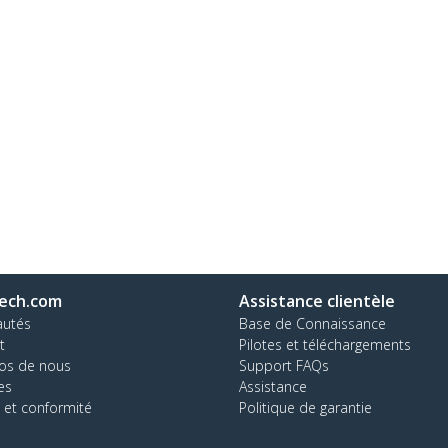
ech.com
Assistance clientèle
autés
Base de Connaissance
t
Pilotes et téléchargements
os de nous
Support FAQs
es
Assistance
 et conformité
Politique de garantie