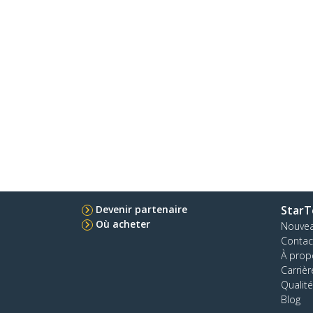
Devenir partenaire
StarT
Où acheter
Nouve
Contac
À prop
Carrièr
Qualité
Blog