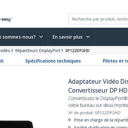
i sommes-nous?
En savoir plus
-vidéo
Répartiteurs DisplayPort
SP122DP2HD
it
Spécifications techniques
Pilotes et 
Adaptateur Vidéo Dis
Convertisseur DP HD
Convertissez le DisplayPort
votre bureau sur deux moni
Nº de produit:
SP122DP2HD
Prise en charge de la répart
Facilité d’utilisation et comp