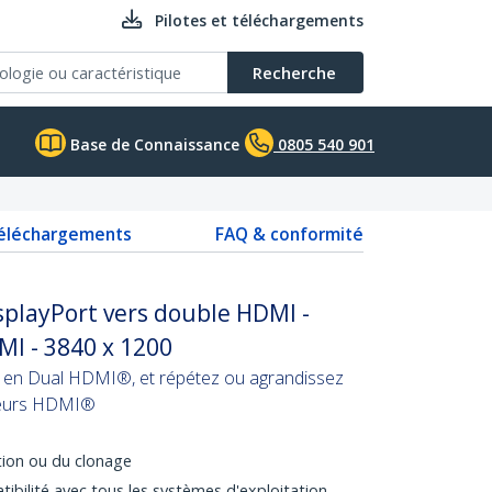
Pilotes et téléchargements
Recherche
Base de Connaissance
0805 540 901
téléchargements
FAQ & conformité
playPort vers double HDMI -
MI - 3840 x 1200
® en Dual HDMI®, et répétez ou agrandissez
teurs HDMI®
ition ou du clonage
atibilité avec tous les systèmes d'exploitation.