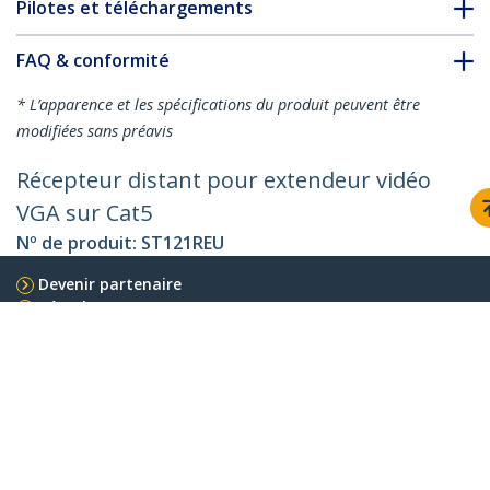
Pilotes et téléchargements
FAQ & conformité
* L’apparence et les spécifications du produit peuvent être
modifiées sans préavis
Récepteur distant pour extendeur vidéo
VGA sur Cat5
Nº de produit:
ST121REU
Devenir partenaire
Où acheter
StarTech.com
Nouveautés
Contact
À propos de nous
Carrières
Qualité et conformité
Blog