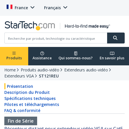
France
Français
Produits
Assistance
Qui sommes-nous?
En savoir plus
Home
Produits audio-vidéo
Extendeurs audio-vidéo
Extendeurs VGA
ST121REU
Présentation
Description du Produit
Spécifications techniques
Pilotes et téléchargements
FAQ & conformité
Fin de Série
Récepteur distant pour extendeur vidéo VGA sur Cat5