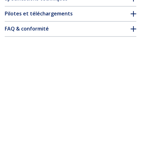
Pilotes et téléchargements
FAQ & conformité
Accessoires
* L’apparence et les spécifications du produit peuvent être
modifiées sans préavis
Répartiteur vidéo 2 ports DVI avec audio
Nº de produit:
ST122DVIA
Devenir partenaire
Où acheter
StarTech.com
Nouveautés
Contact
À propos de nous