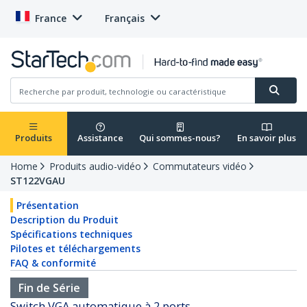
France
Français
Produits
Assistance
Qui sommes-nous?
En savoir plus
Home
Produits audio-vidéo
Commutateurs vidéo
ST122VGAU
Présentation
Description du Produit
Spécifications techniques
Pilotes et téléchargements
FAQ & conformité
Fin de Série
Switch VGA automatique à 2 ports