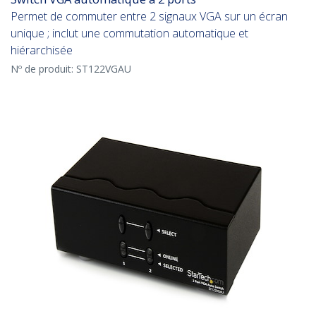
Permet de commuter entre 2 signaux VGA sur un écran
unique ; inclut une commutation automatique et
hiérarchisée
Nº de produit:
ST122VGAU