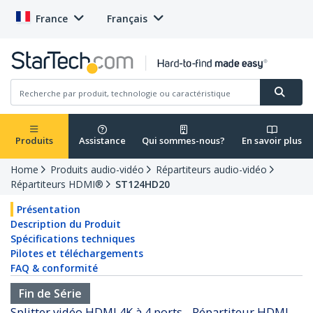
France
Français
Produits
Assistance
Qui sommes-nous?
En savoir plus
Home
Produits audio-vidéo
Répartiteurs audio-vidéo
Répartiteurs HDMI®
ST124HD20
Présentation
Description du Produit
Spécifications techniques
Pilotes et téléchargements
FAQ & conformité
Fin de Série
Splitter vidéo HDMI 4K à 4 ports - Répartiteur HDMI