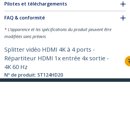
Pilotes et téléchargements
FAQ & conformité
* L’apparence et les spécifications du produit peuvent être
modifiées sans préavis
Splitter vidéo HDMI 4K à 4 ports -
Répartiteur HDMI 1x entrée 4x sortie -
4K 60 Hz
Nº de produit:
ST124HD20
Devenir partenaire
Où acheter
StarTech.com
Nouveautés
Contact
À propos de nous
Carrières