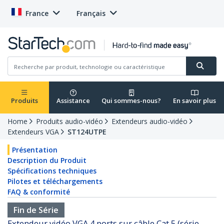
France
Français
Produits
Assistance
Qui sommes-nous?
En savoir plus
Home
Produits audio-vidéo
Extendeurs audio-vidéo
Extendeurs VGA
ST124UTPE
Présentation
Description du Produit
Spécifications techniques
Pilotes et téléchargements
FAQ & conformité
Fin de Série
Extendeur vidéo VGA 4 ports sur câble Cat 5 (série