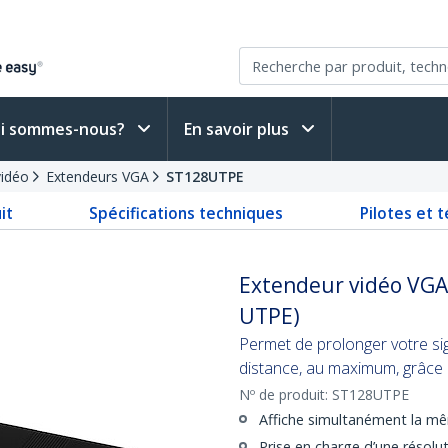
i sommes-nous?
En savoir plus
vidéo
Extendeurs VGA
ST128UTPE
it
Spécifications techniques
Pilotes et 
Extendeur vidéo VGA 8
UTPE)
Permet de prolonger votre sig
distance, au maximum, grâce
Nº de produit:
ST128UTPE
Affiche simultanément la m
Prise en charge d’une résol