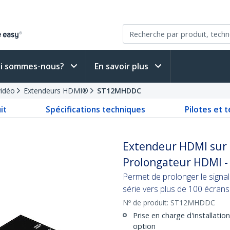
i sommes-nous?
En savoir plus
vidéo
Extendeurs HDMI®
ST12MHDDC
it
Spécifications techniques
Pilotes et 
Extendeur HDMI sur R
Prolongateur HDMI -
Permet de prolonger le signa
série vers plus de 100 écrans
Nº de produit:
ST12MHDDC
Prise en charge d'installat
option