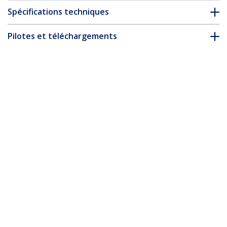
Spécifications techniques
Pilotes et téléchargements
FAQ & conformité
Accessoires
* L’apparence et les spécifications du produit peuvent être
modifiées sans préavis
Vous pourriez également aimer
ST12MHDLAN2K
ST12MHDLNHK
Kit extenteur HDMI
Kit extendeur HDMI