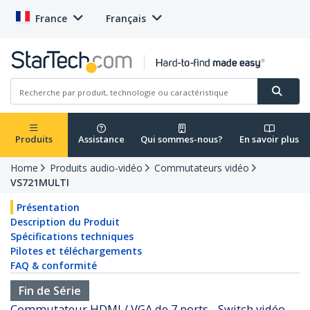
France
Français
Produits
Assistance
Qui sommes-nous?
En savoir plus
Home
Produits audio-vidéo
Commutateurs vidéo
VS721MULTI
Présentation
Description du Produit
Spécifications techniques
Pilotes et téléchargements
FAQ & conformité
Fin de Série
Commutateur HDMI / VGA de 7 ports - Switch vidéo