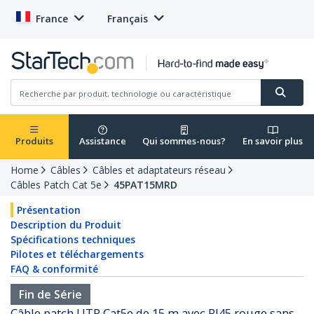
France
Français
Produits
Assistance
Qui sommes-nous?
En savoir plus
Home
Câbles
Câbles et adaptateurs réseau
Câbles Patch Cat 5e
45PAT15MRD
Présentation
Description du Produit
Spécifications techniques
Pilotes et téléchargements
FAQ & conformité
Fin de Série
Câble patch UTP Cat5e de 15 m avec RJ45 rouge sans