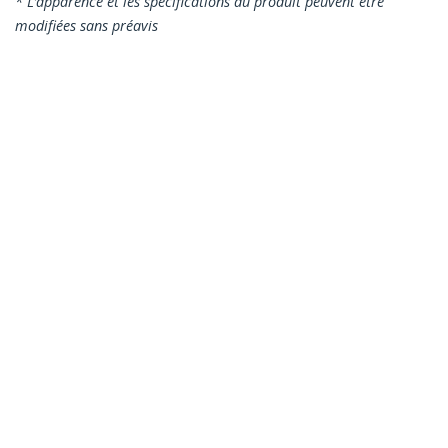
* L’apparence et les spécifications du produit peuvent être
modifiées sans préavis
Vous pourriez également aimer
45PAT1MBL
45PAT1MGN
Câble réseau Cat5e
Câble réseau Cat5e
UTP sans crochet de
UTP sans crochet de
1 m - Cordon
1m - Cordon Ethernet
Ethernet RJ45 anti-
RJ45 anti-accroc -
accroc - M/M - Bleu
M/M - Vert
Câble réseau Cat5e UTP sans crochet de