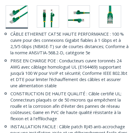
CÂBLE ETHERNET CAT5E HAUTE PERFORMANCE : 100 %
cuivre pour des connexions Gigabit fiables à 1 Gbps et à
2,5/5 Gbps (NBASE-T) sur de courtes distances; Conforme à
la norme ANSI/TIA-568.2-D, catégorie 5e
PRISE EN CHARGE POE : Conducteurs cuivre toronnés 24
AWG avec câblage homologué UL (E164469) supportant
jusqu’à 100 W pour VoIP et sécurité; Conforme IEEE 802.3bt
et DTE pour limiter l’échauffement des câbles et assurer
une alimentation stable
CONSTRUCTION DE HAUTE QUALITÉ : Câble certifié UL;
Connecteurs plaqués or de 50 microns qui empêchent la
rouille et la corrosion afin d'éviter des pannes de réseau
coûteuses; Gaine en PVC de haute qualité résistante à la
flexion et à l'effilochage
INSTALLATION FACILE : Câble patch RJ45 anti-accrochage
pour une installation aisée et un débranchement facile dans