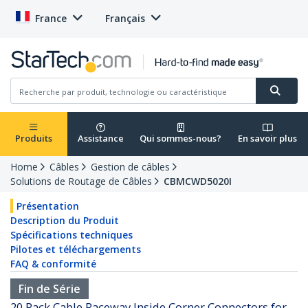
France
Français
Produits
Assistance
Qui sommes-nous?
En savoir plus
Home
Câbles
Gestion de câbles
Solutions de Routage de Câbles
CBMCWD5020I
Présentation
Description du Produit
Spécifications techniques
Pilotes et téléchargements
FAQ & conformité
Fin de Série
20 Pack Cable Raceway Inside Corner Connectors for