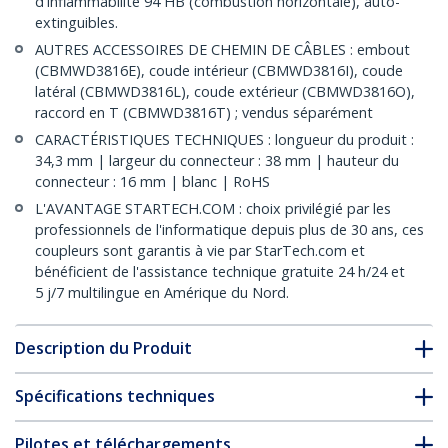
d'inflammabilité 94 HB (combustion horizontale), auto-
extinguibles.
AUTRES ACCESSOIRES DE CHEMIN DE CÂBLES : embout
(CBMWD3816E), coude intérieur (CBMWD3816I), coude
latéral (CBMWD3816L), coude extérieur (CBMWD3816O),
raccord en T (CBMWD3816T) ; vendus séparément
CARACTÉRISTIQUES TECHNIQUES : longueur du produit :
34,3 mm | largeur du connecteur : 38 mm | hauteur du
connecteur : 16 mm | blanc | RoHS
L'AVANTAGE STARTECH.COM : choix privilégié par les
professionnels de l'informatique depuis plus de 30 ans, ces
coupleurs sont garantis à vie par StarTech.com et
bénéficient de l'assistance technique gratuite 24 h/24 et
5 j/7 multilingue en Amérique du Nord.
Description du Produit
Spécifications techniques
Pilotes et téléchargements