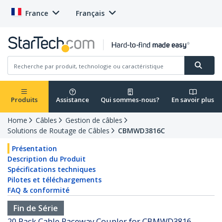
France
Français
Produits
Assistance
Qui sommes-nous?
En savoir plus
Home
Câbles
Gestion de câbles
Solutions de Routage de Câbles
CBMWD3816C
Présentation
Description du Produit
Spécifications techniques
Pilotes et téléchargements
FAQ & conformité
Fin de Série
20 Pack Cable Raceway Coupler for CBMWD3816 -