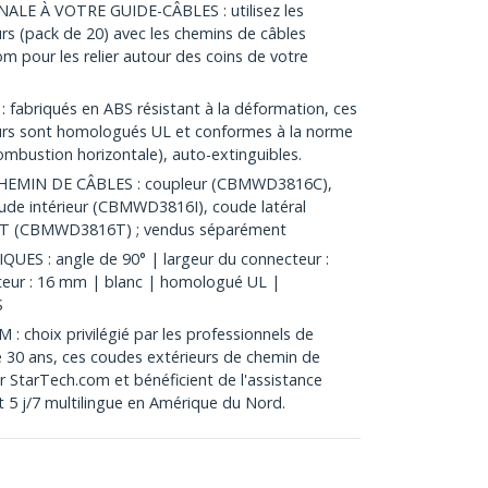
E À VOTRE GUIDE-CÂBLES : utilisez les
rs (pack de 20) avec les chemins de câbles
pour les relier autour des coins de votre
abriqués en ABS résistant à la déformation, ces
urs sont homologués UL et conformes à la norme
ombustion horizontale), auto-extinguibles.
EMIN DE CÂBLES : coupleur (CBMWD3816C),
e intérieur (CBMWD3816I), coude latéral
 T (CBMWD3816T) ; vendus séparément
S : angle de 90° | largeur du connecteur :
eur : 16 mm | blanc | homologué UL |
S
choix privilégié par les professionnels de
e 30 ans, ces coudes extérieurs de chemin de
ar StarTech.com et bénéficient de l'assistance
t 5 j/7 multilingue en Amérique du Nord.