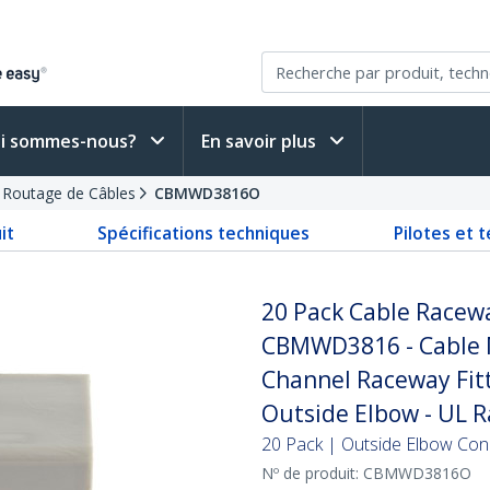
i sommes-nous?
En savoir plus
e Routage de Câbles
CBMWD3816O
it
Spécifications techniques
Pilotes et 
20 Pack Cable Racew
CBMWD3816 - Cable 
Channel Raceway Fitt
Outside Elbow - UL R
20 Pack | Outside Elbow Con
Nº de produit:
CBMWD3816O