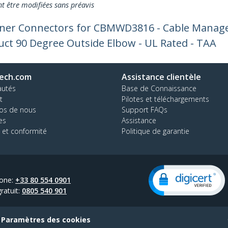
nt être modifiées sans préavis
rner Connectors for CBMWD3816 - Cable Manage
uct 90 Degree Outside Elbow - UL Rated - TAA
ech.com
Assistance clientèle
autés
Base de Connaissance
t
Pilotes et téléchargements
os de nous
Support FAQs
es
Assistance
 et conformité
Politique de garantie
one:
+33 80 554 0901
ratuit:
0805 540 901
Paramètres des cookies