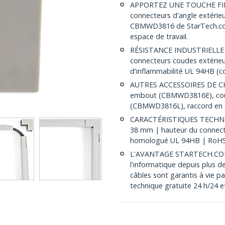
APPORTEZ UNE TOUCHE FINAL
connecteurs d'angle extérieu
CBMWD3816 de StarTech.com 
espace de travail.
RÉSISTANCE INDUSTRIELLE : f
connecteurs coudes extérie
d'inflammabilité UL 94HB (c
AUTRES ACCESSOIRES DE CH
embout (CBMWD3816E), coud
(CBMWD3816L), raccord en
CARACTÉRISTIQUES TECHNIQUE
38 mm | hauteur du connect
homologué UL 94HB | RoH
L'AVANTAGE STARTECH.COM : 
l'informatique depuis plus d
câbles sont garantis à vie p
technique gratuite 24 h/24 e