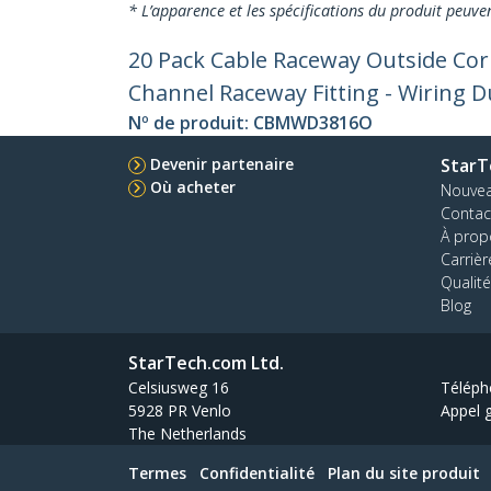
* L’apparence et les spécifications du produit peuve
20 Pack Cable Raceway Outside Co
Channel Raceway Fitting - Wiring D
Nº de produit:
CBMWD3816O
Devenir partenaire
StarT
Où acheter
Nouve
Contac
À prop
Carrièr
Qualité
Blog
StarTech.com Ltd.
Celsiusweg 16
Téléph
5928 PR Venlo
Appel g
The Netherlands
Termes
Confidentialité
Plan du site produit