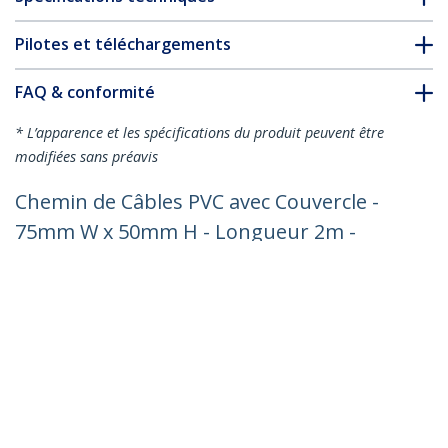
Pilotes et téléchargements
FAQ & conformité
* L’apparence et les spécifications du produit peuvent être
modifiées sans préavis
Chemin de Câbles PVC avec Couvercle -
75mm W x 50mm H - Longueur 2m -
Slots Parallels 8mm, Goulotte Cache
Câble Murale Câble Réseau PVC, max. 20
câbles, Homologué UL
Nº de produit:
CBMWD7550
Devenir partenaire
Où acheter
StarTech.com