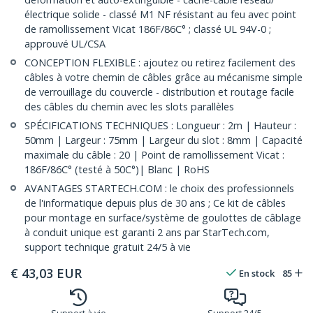
électrique solide - classé M1 NF résistant au feu avec point
de ramollissement Vicat 186F/86C° ; classé UL 94V-0 ;
approuvé UL/CSA
CONCEPTION FLEXIBLE : ajoutez ou retirez facilement des
câbles à votre chemin de câbles grâce au mécanisme simple
de verrouillage du couvercle - distribution et routage facile
des câbles du chemin avec les slots parallèles
SPÉCIFICATIONS TECHNIQUES : Longueur : 2m | Hauteur :
50mm | Largeur : 75mm | Largeur du slot : 8mm | Capacité
maximale du câble : 20 | Point de ramollissement Vicat :
186F/86C° (testé à 50C°)| Blanc | RoHS
AVANTAGES STARTECH.COM : le choix des professionnels
de l'informatique depuis plus de 30 ans ; Ce kit de câbles
pour montage en surface/système de goulottes de câblage
à conduit unique est garanti 2 ans par StarTech.com,
support technique gratuit 24/5 à vie
€
43,03
EUR
En stock
85