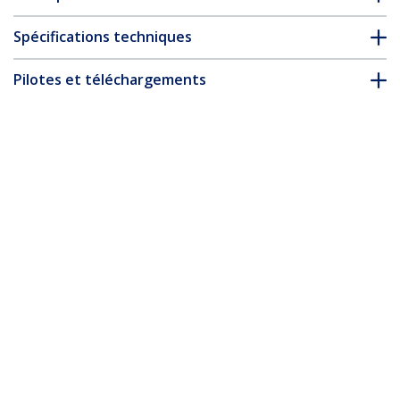
Spécifications techniques
Pilotes et téléchargements
FAQ & conformité
Accessoires
* L’apparence et les spécifications du produit peuvent être
modifiées sans préavis
Vous pourriez également aimer