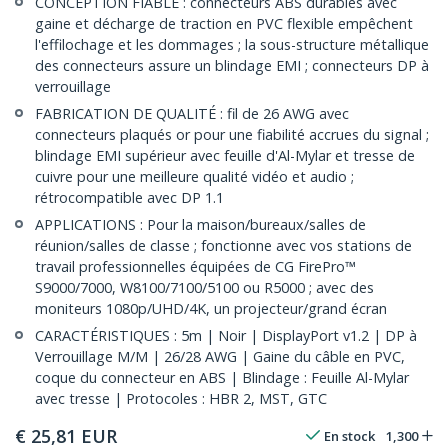
CONCEPTION FIABLE : connecteurs ABS durables avec
gaine et décharge de traction en PVC flexible empêchent
l'effilochage et les dommages ; la sous-structure métallique
des connecteurs assure un blindage EMI ; connecteurs DP à
verrouillage
FABRICATION DE QUALITÉ : fil de 26 AWG avec
connecteurs plaqués or pour une fiabilité accrues du signal ;
blindage EMI supérieur avec feuille d'Al-Mylar et tresse de
cuivre pour une meilleure qualité vidéo et audio ;
rétrocompatible avec DP 1.1
APPLICATIONS : Pour la maison/bureaux/salles de
réunion/salles de classe ; fonctionne avec vos stations de
travail professionnelles équipées de CG FirePro™
S9000/7000, W8100/7100/5100 ou R5000 ; avec des
moniteurs 1080p/UHD/4K, un projecteur/grand écran
CARACTÉRISTIQUES : 5m | Noir | DisplayPort v1.2 | DP à
Verrouillage M/M | 26/28 AWG | Gaine du câble en PVC,
coque du connecteur en ABS | Blindage : Feuille Al-Mylar
avec tresse | Protocoles : HBR 2, MST, GTC
€
25,81
EUR
En stock
1,300