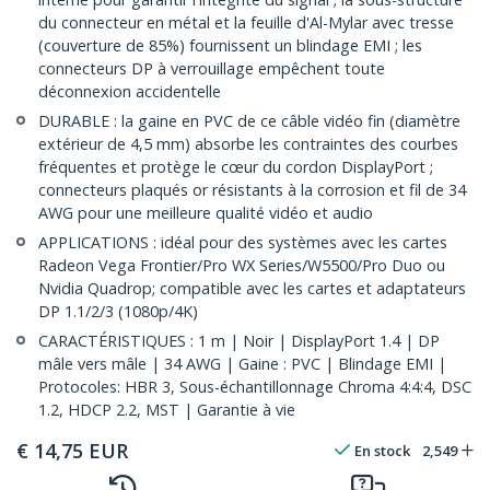
du connecteur en métal et la feuille d'Al-Mylar avec tresse
(couverture de 85%) fournissent un blindage EMI ; les
connecteurs DP à verrouillage empêchent toute
déconnexion accidentelle
DURABLE : la gaine en PVC de ce câble vidéo fin (diamètre
extérieur de 4,5 mm) absorbe les contraintes des courbes
fréquentes et protège le cœur du cordon DisplayPort ;
connecteurs plaqués or résistants à la corrosion et fil de 34
AWG pour une meilleure qualité vidéo et audio
APPLICATIONS : idéal pour des systèmes avec les cartes
Radeon Vega Frontier/Pro WX Series/W5500/Pro Duo ou
Nvidia Quadrop; compatible avec les cartes et adaptateurs
DP 1.1/2/3 (1080p/4K)
CARACTÉRISTIQUES : 1 m | Noir | DisplayPort 1.4 | DP
mâle vers mâle | 34 AWG | Gaine : PVC | Blindage EMI |
Protocoles: HBR 3, Sous-échantillonnage Chroma 4:4:4, DSC
1.2, HDCP 2.2, MST | Garantie à vie
€
14,75
EUR
En stock
2,549