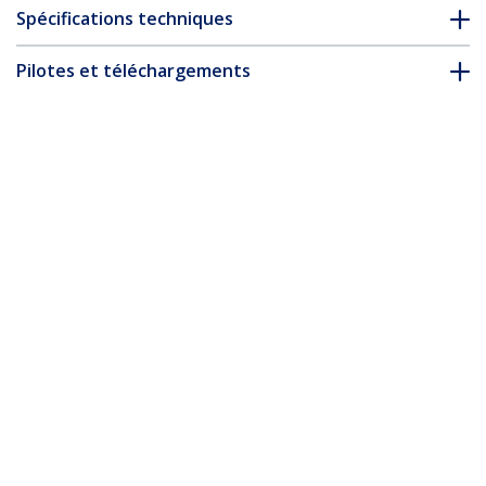
Spécifications techniques
Pilotes et téléchargements
FAQ & conformité
* L’apparence et les spécifications du produit peuvent être
modifiées sans préavis
Vous pourriez également aimer