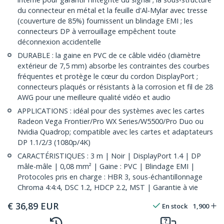
du connecteur en métal et la feuille d'Al-Mylar avec tresse
(couverture de 85%) fournissent un blindage EMI ; les
connecteurs DP à verrouillage empêchent toute
déconnexion accidentelle
DURABLE : la gaine en PVC de ce câble vidéo (diamètre
extérieur de 7,5 mm) absorbe les contraintes des courbes
fréquentes et protège le cœur du cordon DisplayPort ;
connecteurs plaqués or résistants à la corrosion et fil de 28
AWG pour une meilleure qualité vidéo et audio
APPLICATIONS : idéal pour des systèmes avec les cartes
Radeon Vega Frontier/Pro WX Series/W5500/Pro Duo ou
Nvidia Quadrop; compatible avec les cartes et adaptateurs
DP 1.1/2/3 (1080p/4K)
CARACTÉRISTIQUES : 3 m | Noir | DisplayPort 1.4 | DP
mâle-mâle | 0,08 mm² | Gaine : PVC | Blindage EMI |
Protocoles pris en charge : HBR 3, sous-échantillonnage
Chroma 4:4:4, DSC 1.2, HDCP 2.2, MST | Garantie à vie
€
36,89
EUR
En stock
1,900